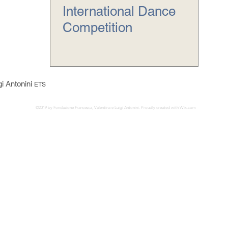
International Dance
Competition
gi Antonini
ETS
©2019 by Fondazione Francesca, Valentina e Luigi Antonini. Proudly created with Wix.com