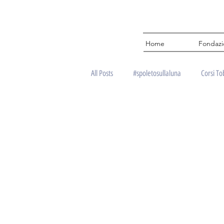
Home
Fondaz
All Posts
#spoletosullaluna
Corsi To
Fondazione Antonini