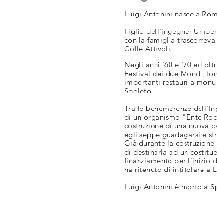
Luigi Antonini nasce a Rom
Figlio dell'ingegner Umbert
con la famiglia trascorreva 
Colle Attivoli.
Negli anni '60 e '70 ed olt
Festival dei due Mondi, fon
importanti restauri a monum
Spoleto.
Tra le benemerenze dell'Ing
di un organismo "Ente Rocca
costruzione di una nuova ca
egli seppe guadagarsi e sfr
Già durante la costruzione
di destinarla ad un costit
finanziamento per l'inizio 
ha ritenuto di intitolare a 
Luigi Antonini è morto a S